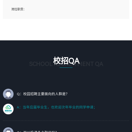
岗位要求：
岗位职责：
1、艺术设计类相关专业；（其中需求分析顾问不限专业）
1、完成主要工作：项目解决方案策划与编写，项目投标方案编写、项目申报方案编
2、热爱展览展示设计工作，熟悉行业动向，设计专业知识和产品专业知识；
写；
3、具有良好的人际沟通、准确判断客户需求并执行的能力、较强的团队合作能力和
2、人才队伍建设：完善SPL人才沉淀，积聚力量，为公司各省项目打单提供全面支
服务意识。
撑。
任职要求：
1. 熟悉 Javascript, CSS, HTML, Vue, Git;
校招QA
2. 熟悉 前端常用框架, 能独立完成设计给予的 UI 效果;
SCHOOL RECRUITMENT QA
3. 有良好的代码习惯, 低级错误出现频率低;
4. 具备优秀的沟通和协调能力，能承受比较大的工作压力;
5. 自我驱动力强, 能自主学习新知识新技术, 并具有较强的自学能力;
6. 了解前端设计及后端开发, 可快速和同事对接工作;
7. 了解或熟悉 WebGL 及相关框架优先。
Q：校园招聘主要面向的人群是？
（岗位人员专职于行业应用解决方案、项目申报方案、投标方案的策划编写）
A：当年应届毕业生，也欢迎次年毕业的同学申请；