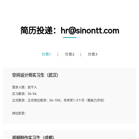
简历投递：hr@sinontt.com
分类1
分类2
分类3
空间设计师实习生（武汉）
需求人数：若干人
实习薪资：3k-5k
正式薪资：正式岗位薪资：5k-10K，年终奖1-3个月（看能力浮动）
岗位职责：
1、 沟通客户需求，分析其实施的可行性，辅助项目经理完成展示策划、设计；
2、 把握设计时间节点，控制设计进度，完成展示设计任务；
3、配合平面设计师完成项目最终的整体汇报方案；参与项目例会，项目完工总结报
视频制作实习生（成都）