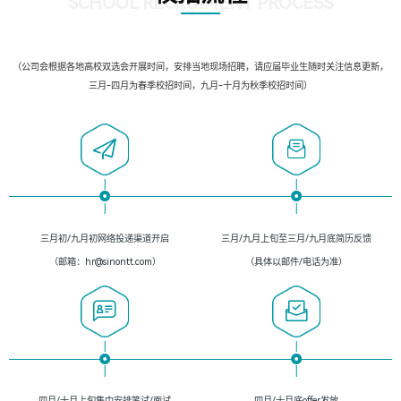
SCHOOL RECRUIMENT PROCESS
（公司会根据各地高校双选会开展时间，安排当地现场招聘，请应届毕业生随时关注信息更新，
三月-四月为春季校招时间，九月-十月为秋季校招时间）
三月初/九月初网络投递渠道开启
三月/九月上旬至三月/九月底简历反馈
（邮箱：hr@sinontt.com）
（具体以邮件/电话为准）
四月/十月上旬集中安排笔试/面试
四月/十月底offer发放