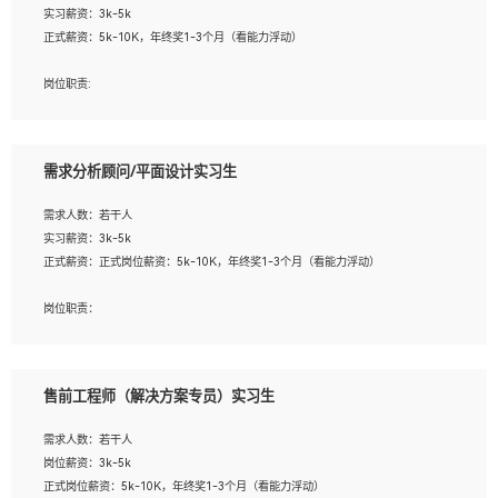
实习薪资：3k-5k
2. 熟悉前端常用框架, 能独立完成设计给予的 UI 效果;
正式薪资：5k-10K，年终奖1-3个月（看能力浮动）
3. 有良好的代码习惯, 低级错误出现频率低;
4. 具备优秀的沟通和协调能力，能承受比较大的工作压力;
岗位职责:
5. 自我驱动力强, 能自主学习新知识新技术, 并具有较强的自学能力;
1. 为企业客户提供软件技术服务。包括安装、升级、配置、调优、故障诊断等工
6. 了解前端设计及后端开发, 可快速和同事对接工作;
作；
7. 了解或熟悉 WebGL 及相关框架优先。
2. 在此基础上，并能为客户提供客户化技术支持方案，提升软件使用效率与价值。
需求分析顾问/平面设计实习生
任职要求:
需求人数：若干人
1. 计算机专业相关背景；
实习薪资：3k-5k
2. 自我学习和动手能力强，对操作系统、数据库有一定基础和兴趣；
正式薪资：正式岗位薪资：5k-10K，年终奖1-3个月（看能力浮动）
3.沟通能力强、有基础客户服务意识。
岗位职责：
1、 沟通客户需求，分析其实施的可行性，辅助项目经理完成展示策划、设计；
2、 把握设计时间节点，控制设计进度，完成展示设计任务；
3、配合平面设计师完成项目最终的整体汇报方案；参与项目例会，项目完工总结报
售前工程师（解决方案专员）实习生
告，设计项目文件管理和资料库维护；
4、 创新设计表现形式，优化流程、提高设计工作效率；
需求人数：若干人
5、 设计内容包括但不限于：展厅/博物馆/展馆的规划与空间设计，人机界面设计，
岗位薪资：3k-5k
标志及吉祥物设计，效果图后期处理等。
正式岗位薪资：5k-10K，年终奖1-3个月（看能力浮动）