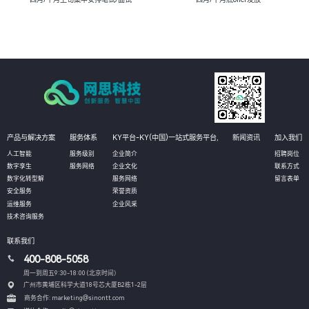
产品与解决方案
服务体系
KY平台-KY(中国)一站式服务平台,
新闻资讯
加入我们
人工智能
服务级别
企业简介
招聘岗位
数字孪生
服务网络
企业文化
联系方式
数字化转型解
服务网络
留言表单
安全服务
荣誉资质
运维服务
企业风采
技术咨询服务
联系我们
400-808-5058
周一到周五9:30-18:00 (北京时间）
广州市黄埔区科学大道18号芯大厦B2栋1-2层
商务合作: marketing@sinontt.com