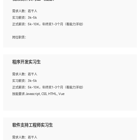
告，设计项目文件管理和资料库维护；
4、 创新设计表现形式，优化流程、提高设计工作效率；
需求人数：若干人
5、 设计内容包括但不限于：展厅/博物馆/展馆的规划与空间设计，人机界面设计，
实习薪资：3k-5k
标志及吉祥物设计，效果图后期处理等。
正式薪资：5k-10K，年终奖1-3个月（看能力浮动）
岗位要求：
岗位职责：
1、艺术设计类相关专业；
1、各类企业宣传片视频的剪辑和片头片尾包装；
2、热爱展览展示设计工作，熟悉行业动向，设计专业知识和产品专业知识；
2、广告片的后期剪辑与整体特效合成；
3、具有良好的人际沟通、准确判断客户需求并执行的能力、较强的团队合作能力和
3、特效及动画制作并了解后期合成软件。
服务意识。
程序开发实习生
岗位要求：
需求人数：若干人
1、热爱影视，责任心强，有强烈的兴趣和后期制作的主观能动性；
实习薪资：3k-5k
2、熟练使用After Effect、Photo Shop、熟练掌握视频剪辑和特效包装软件；
正式薪资：5k-10K，年终奖1-3个月（看能力浮动）
3、能对影片后期进行整体调色控制，具备一定审美感；
技能要求:Javascript, CSS, HTML, Vue
4、在剪辑上会思考，有一定编导思维；
5、踏实， 勤奋，愿意在工作中不断学习，提高自我；
工作职责：
6、能与同事友好相处。
1. 负责公司的前端项目的开发;
2. 负责公司已有项目的维护及迭代;
软件支持工程师实习生
工作要求:
需求人数：若干人
1. 熟悉 Javascript, CSS, HTML, Vue, Git;