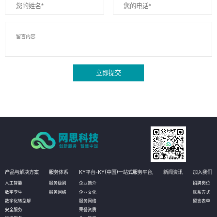
立即提交
产品与解决方案
服务体系
KY平台-KY(中国)一站式服务平台,
新闻资讯
加入我们
人工智能
服务级别
企业简介
招聘岗位
数字孪生
服务网络
企业文化
联系方式
数字化转型解
服务网络
留言表单
安全服务
荣誉资质