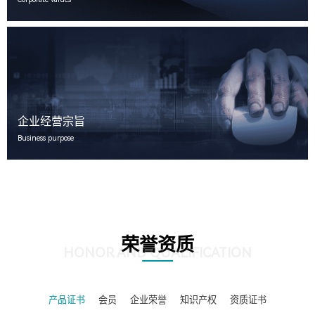
企业经营宗旨
Business purpose
荣誉资质
HONOR AND QUALIFICATION
产品证书
会员
企业荣誉
知识产权
资质证书