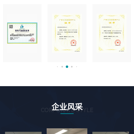
企业风采
CORPORATE STYLE