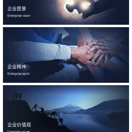
企业愿景
Enterprise vision
企业精神
Enterprise spirit
企业价值观
Corporate values